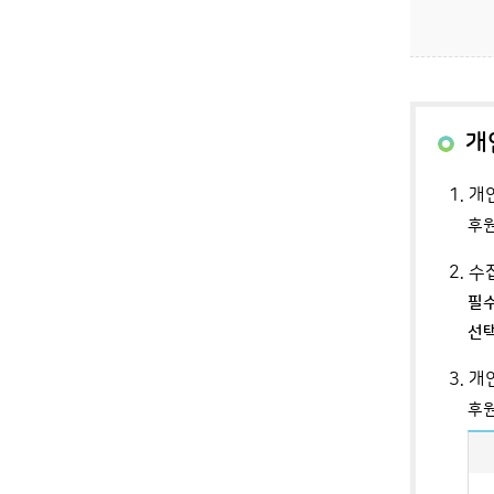
개
1. 
후원
2. 
필
선
3. 
후