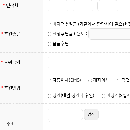
-
-
*
연락처
비지정후원금 (기관에서 판단하여 필요한 곳
지정후원금
( 용도 :
*
후원종류
물품후원
*
후원금액
자동이체(CMS)
계좌이체
직접
*
후원방법
정기(매월 정기적 후원)
비정기(9일시
주소